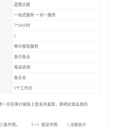
蓝图企服
一站式服务 一对一服务
7*24小时
1
审计报告服务
各行各业
电话咨询
各企业
5个工作日
师一旦在审计报告上签名并盖章，表明对其出具的
，三是作用。 （一）鉴证作用 1.注册会计