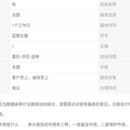
有
机构名称
全国
服务品质
1个工作日
服务时间
蓝图企服
货号
1
主做
委托-评估-送审
咨询范围
全国
价格
客户至上，诚信至上
服务对象
电议
办理时间
应当根据由审计证据得出的结论，清楚表达对财务报表的意见。注册会计
责。
作用是什么 审计报告的作用有三种，一是鉴证作用，二是保护作用