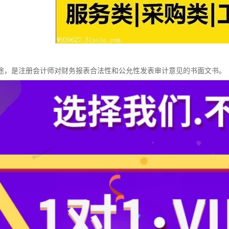
途，是注册会计师对财务报表合法性和公允性发表审计意见的书面文书。