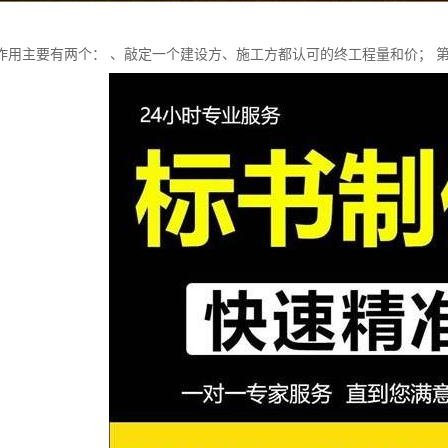
作用主要有两个： 、敲定一个建设方、施工方都认可的终工程量和价； 