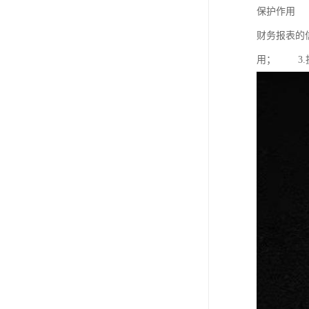
保护作用 
财务报表的
用； 3.