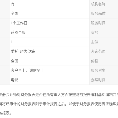
有
机构名称
全国
服务品质
1个工作日
服务时间
蓝图企服
货号
1
主做
委托-评估-送审
咨询范围
全国
价格
客户至上，诚信至上
服务对象
电议
办理时间
注册会计师对财务报表是否在所有重大方面按照财务报告编制基础编制并
当将已审计的财务报表附于审计报告之后，以便于财务报表使用者正确理
务报表。