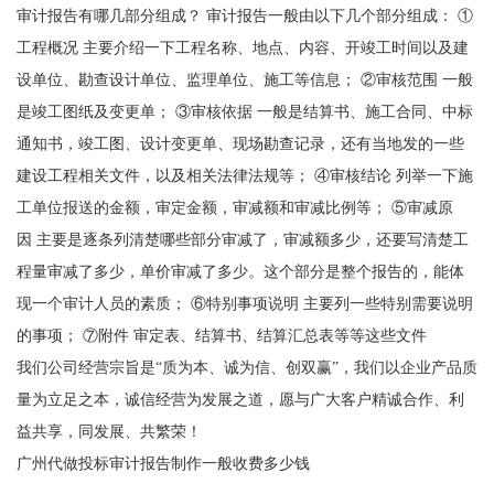
审计报告有哪几部分组成？ 审计报告一般由以下几个部分组成： ①
工程概况 主要介绍一下工程名称、地点、内容、开竣工时间以及建
设单位、勘查设计单位、监理单位、施工等信息； ②审核范围 一般
是竣工图纸及变更单； ③审核依据 一般是结算书、施工合同、中标
通知书，竣工图、设计变更单、现场勘查记录，还有当地发的一些
建设工程相关文件，以及相关法律法规等； ④审核结论 列举一下施
工单位报送的金额，审定金额，审减额和审减比例等； ⑤审减原
因 主要是逐条列清楚哪些部分审减了，审减额多少，还要写清楚工
程量审减了多少，单价审减了多少。这个部分是整个报告的，能体
现一个审计人员的素质； ⑥特别事项说明 主要列一些特别需要说明
的事项； ⑦附件 审定表、结算书、结算汇总表等等这些文件
我们公司经营宗旨是“质为本、诚为信、创双赢”，我们以企业产品质
量为立足之本，诚信经营为发展之道，愿与广大客户精诚合作、利
益共享，同发展、共繁荣！
广州代做投标审计报告制作一般收费多少钱