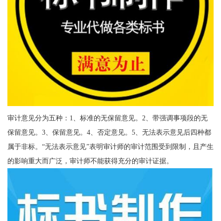
审计意见分为五种：1、标准的无保留意见。2、带强调事项段的无
保留意见。3、保留意见。4、否定意见。5、无法表示意见后四种都
属于非标。“无法表示意见”表明审计师的审计范围受到限制，且产生
的影响重大而广泛，审计师不能获得充分的审计证据。