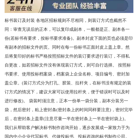
标书装订及封装 各地区招标规则不尽相同，则装订方式也截然不
同：审查无误后的正本，可以复印成副本，一般都是正、副本各一
份(若标书有要求，按标书要求准备)。副本封皮下面的页也必须是印
有副本的招标文件的页。同时在每一份标书正面封皮上盖上章。然
后将复印好的标书严格按照招标文件的装订要求进行装订，不得私
自更改，如若招标文件没有体现装订方式，则可自行选择。 按照标
书要求、使用投标档案袋，档案袋上企业名称、项目编号、密封加
盖公章。(装订方式分为打孔、胶装、拉杆夹，在标书没有规定的装
订方式的情况下，建议大家可以使用拉杆夹，便于错误时可以及时
进行修改)。 袋装时须注意，正本一份单一袋分装，副本分装另一
袋，然后密封，粘上密封条(密封条上的时间同样要注意)，密封完毕
后，在密封条上盖章(注意尽量一半在密封条上一半在密封袋上)。
我们从帮助客户解决标书制作咨询开始，逐步发展成一家致力于为
国内中小企业代写标书、代做投标书、投标咨询的标书制作公司。