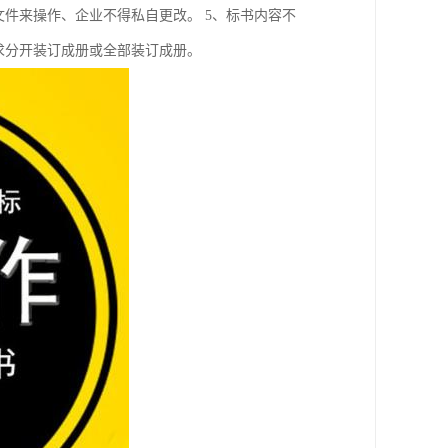
文件来操作、企业不得私自更改。 5、标书内容不
求分开装订成册或全部装订成册。