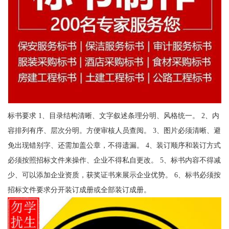
标书要求 1、目录结构清晰、文字叙述条理分明、风格统一。 2、内
容排列有序、层次分明。方便审核人员查阅。 3、图片必须清晰、避
免出现错别字、还需加盖公章，不得遗漏。 4、装订顺序和装订方式
必须按照招标文件来操作、企业不得私自更改。 5、标书内容不得减
少、可以添加企业资质，获奖证书来展示企业优势。 6、标书必须按
招标文件要求分开装订成册或全部装订成册。