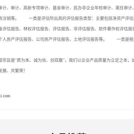
审计、审计、高新专项审计、基金审计、民办非企业年检审计、离任审计
商注销等。 一类是评估所出具的评估报告类型：主要包括净资产评估
备评估报告、林权评估报告、评估报告、非评估报告、软件著作权评估报
个人房产评估报告、公司房产评估报告、土地评估报告等。 一类是税
。
营宗旨是“质为本、诚为信、创双赢”，我们以企业产品质量为立足之本，
发展、共繁荣！
xi.com