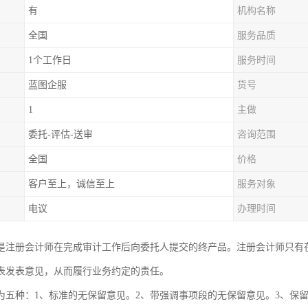
有
机构名称
全国
服务品质
1个工作日
服务时间
蓝图企服
货号
1
主做
委托-评估-送审
咨询范围
全国
价格
客户至上，诚信至上
服务对象
电议
办理时间
是注册会计师在完成审计工作后向委托人提交的终产品。注册会计师只有
表发表意见，从而履行业务约定的责任。
为五种：1、标准的无保留意见。2、带强调事项段的无保留意见。3、保留