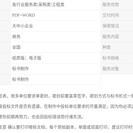
各行业服务类\采购类\工程类
服务优势
PDF+WORD
交付时间
大中小企业
保密情况
商务
服务内容
全国
种类
纸质版；电子版
标书规格
标书制作
服务对象
标书制作
览表，很多单位要求单密封，密封前要盖章签字，密封方式与标书形式一
看投标文件是否有遗漏，在制作中投标单位要求的尽量满足，因为你必须
使你前期再努力，也会因投标错误而付诸东流。
注意 确认要打印哪些文档，每个原始副本，单面或双面打印，建议打印时