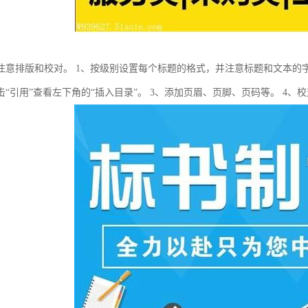
注意排版和校对。 1、按级别设置每个标题的格式，并注意标题和文本的
击“引用”查看左下角的“插入目录”。 3、添加页眉、页脚、页码等。 4