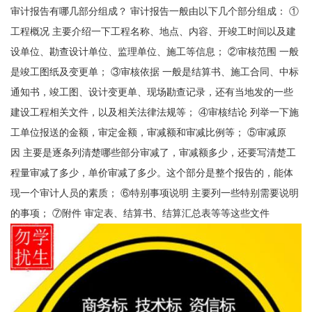
审计报告有哪几部分组成？ 审计报告一般由以下几个部分组成： ①
工程概况 主要介绍一下工程名称、地点、内容、开竣工时间以及建
设单位、勘查设计单位、监理单位、施工等信息； ②审核范围 一般
是竣工图纸及变更单； ③审核依据 一般是结算书、施工合同、中标
通知书，竣工图、设计变更单、现场勘查记录，还有当地发的一些
建设工程相关文件，以及相关法律法规等； ④审核结论 列举一下施
工单位报送的金额，审定金额，审减额和审减比例等； ⑤审减原
因 主要是逐条列清楚哪些部分审减了，审减额多少，还要写清楚工
程量审减了多少，单价审减了多少。这个部分是整个报告的，能体
现一个审计人员的素质； ⑥特别事项说明 主要列一些特别需要说明
的事项； ⑦附件 审定表、结算书、结算汇总表等等这些文件