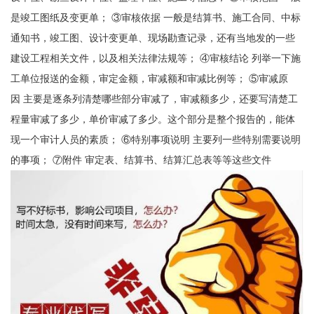
是竣工图纸及变更单； ③审核依据 一般是结算书、施工合同、中标
通知书，竣工图、设计变更单、现场勘查记录，还有当地发的一些
建设工程相关文件，以及相关法律法规等； ④审核结论 列举一下施
工单位报送的金额，审定金额，审减额和审减比例等； ⑤审减原
因 主要是逐条列清楚哪些部分审减了，审减额多少，还要写清楚工
程量审减了多少，单价审减了多少。这个部分是整个报告的，能体
现一个审计人员的素质； ⑥特别事项说明 主要列一些特别需要说明
的事项； ⑦附件 审定表、结算书、结算汇总表等等这些文件