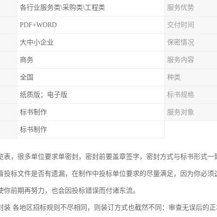
各行业服务类\采购类\工程类
服务优势
PDF+WORD
交付时间
大中小企业
保密情况
商务
服务内容
全国
种类
纸质版；电子版
标书规格
标书制作
服务对象
标书制作
览表，很多单位要求单密封，密封前要盖章签字，密封方式与标书形式一
看投标文件是否有遗漏，在制作中投标单位要求的尽量满足，因为你必须
使你前期再努力，也会因投标错误而付诸东流。
封装 各地区招标规则不尽相同，则装订方式也截然不同：审查无误后的