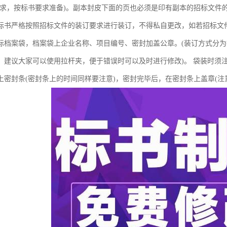
要求，按标书要求准备)。副本封皮下面的页也必须是印有副本的招标文件
标书严格按照招标文件的装订要求进行装订，不得私自更改，如若招标文
标档案袋，档案袋上企业名称、项目编号、密封加盖公章。(装订方式分
，建议大家可以使用拉杆夹，便于错误时可以及时进行修改)。 袋装时须
上密封条(密封条上的时间同样要注意)，密封完毕后，在密封条上盖章(注