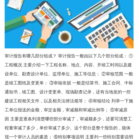
审计报告有哪几部分组成？ 审计报告一般由以下几个部分组成： ①
工程概况 主要介绍一下工程名称、地点、内容、开竣工时间以及建
设单位、勘查设计单位、监理单位、施工等信息； ②审核范围 一般
是竣工图纸及变更单； ③审核依据 一般是结算书、施工合同、中标
通知书，竣工图、设计变更单、现场勘查记录，还有当地发的一些
建设工程相关文件，以及相关法律法规等； ④审核结论 列举一下施
工单位报送的金额，审定金额，审减额和审减比例等； ⑤审减原
因 主要是逐条列清楚哪些部分审减了，审减额多少，还要写清楚工
程量审减了多少，单价审减了多少。这个部分是整个报告的，能体
现一个审计人员的素质； ⑥特别事项说明 主要列一些特别需要说明