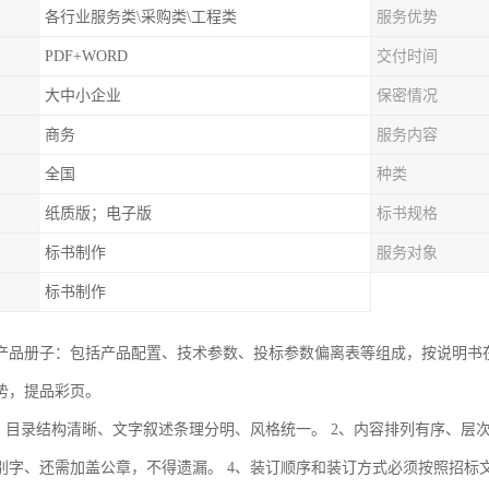
各行业服务类\采购类\工程类
服务优势
PDF+WORD
交付时间
大中小企业
保密情况
商务
服务内容
全国
种类
纸质版；电子版
标书规格
标书制作
服务对象
标书制作
产品册子：包括产品配置、技术参数、投标参数偏离表等组成，按说明书
势，提品彩页。
1、目录结构清晰、文字叙述条理分明、风格统一。 2、内容排列有序、层
别字、还需加盖公章，不得遗漏。 4、装订顺序和装订方式必须按照招标