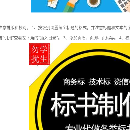
注意排版和校对。 1、按级别设置每个标题的格式，并注意标题和文本的
击“引用”查看左下角的“插入目录”。 3、添加页眉、页脚、页码等。 4