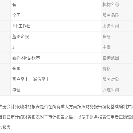
有
机构名称
全国
服务品质
1个工作日
服务时间
蓝图企服
货号
1
主做
委托-评估-送审
咨询范围
全国
价格
客户至上，诚信至上
服务对象
电议
办理时间
注册会计师对财务报表是否在所有重大方面按照财务报告编制基础编制并
当将已审计的财务报表附于审计报告之后，以便于财务报表使用者正确理
务报表。