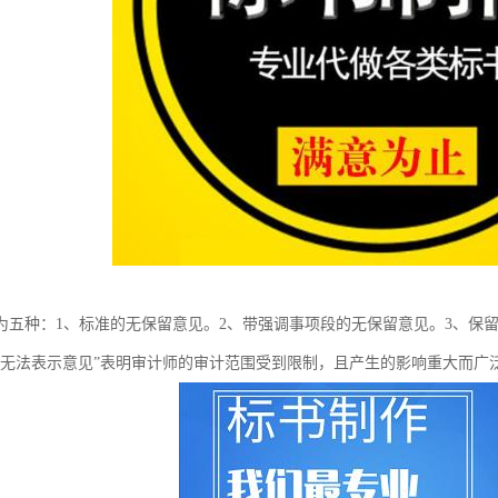
为五种：1、标准的无保留意见。2、带强调事项段的无保留意见。3、保留
“无法表示意见”表明审计师的审计范围受到限制，且产生的影响重大而广