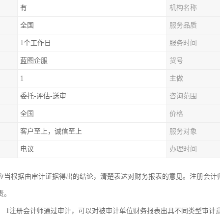
有
机构名称
全国
服务品质
1个工作日
服务时间
蓝图企服
货号
1
主做
委托-评估-送审
咨询范围
全国
价格
客户至上，诚信至上
服务对象
电议
办理时间
应当根据由审计证据得出的结论，清楚表达对财务报表的意见。注册会计
责。
1注册会计师通过审计，可以对被审计单位财务报表出具不同类型审计