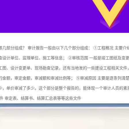
哪几部分组成？ 审计报告一般由以下几个部分组成： ①工程概况 主要
查设计单位、监理单位、施工等信息； ②审核范围 一般是竣工图纸及变更
工图、设计变更单、现场勘查记录，还有当地发的一些建设工程相关文件，
的金额，审定金额，审减额和审减比例等； ⑤审减原因 主要是逐条列清
少，单价审减了多少。这个部分是整个报告的，能体现一个审计人员的素质
附件 审定表、结算书、结算汇总表等等这些文件