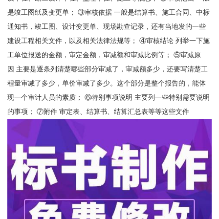
是竣工图纸及变更单； ③审核依据 一般是结算书、施工合同、中标
通知书，竣工图、设计变更单、现场勘查记录，还有当地发的一些
建设工程相关文件，以及相关法律法规等； ④审核结论 列举一下施
工单位报送的金额，审定金额，审减额和审减比例等； ⑤审减原
因 主要是逐条列清楚哪些部分审减了，审减额多少，还要写清楚工
程量审减了多少，单价审减了多少。这个部分是整个报告的，能体
现一个审计人员的素质； ⑥特别事项说明 主要列一些特别需要说明
的事项； ⑦附件 审定表、结算书、结算汇总表等等这些文件