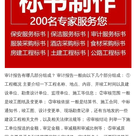
审计报告有哪几部分组成？ 审计报告一般由以下几个部分组成： ①
工程概况 主要介绍一下工程名称、地点、内容、开竣工时间以及建
设单位、勘查设计单位、监理单位、施工等信息； ②审核范围 一般
是竣工图纸及变更单； ③审核依据 一般是结算书、施工合同、中标
通知书，竣工图、设计变更单、现场勘查记录，还有当地发的一些
建设工程相关文件，以及相关法律法规等； ④审核结论 列举一下施
工单位报送的金额，审定金额，审减额和审减比例等； ⑤审减原