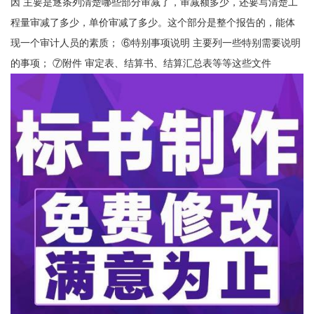
因 主要是逐条列清楚哪些部分审减了，审减额多少，还要写清楚工
程量审减了多少，单价审减了多少。这个部分是整个报告的，能体
现一个审计人员的素质； ⑥特别事项说明 主要列一些特别需要说明
的事项； ⑦附件 审定表、结算书、结算汇总表等等这些文件