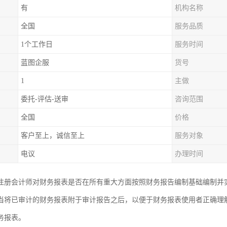
有
机构名称
全国
服务品质
1个工作日
服务时间
蓝图企服
货号
1
主做
委托-评估-送审
咨询范围
全国
价格
客户至上，诚信至上
服务对象
电议
办理时间
注册会计师对财务报表是否在所有重大方面按照财务报告编制基础编制并
当将已审计的财务报表附于审计报告之后，以便于财务报表使用者正确理
务报表。