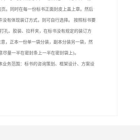
的页。同时在每一份标书正面封皮上盖上章。然后
件没有体现装订方式，则可自行选择。 按照标书要
为打孔、胶装、拉杆夹，在标书没有规定的装订方
注意，正本一份单一袋分装，副本分装另一袋，然
意尽量一半在密封条上一半在密封袋上)。
体业务范围：标书的咨询策划、框架设计、方案设