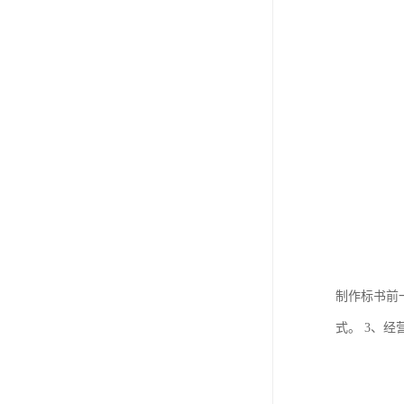
制作标书前
式。 3、