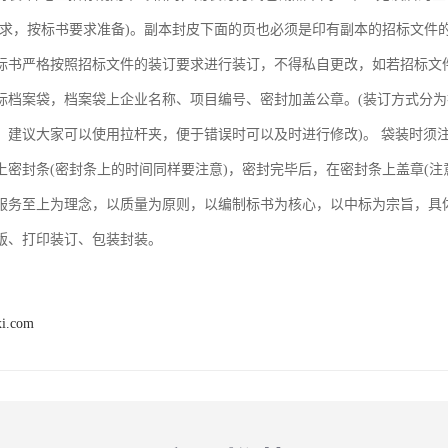
要求，按标书要求准备)。副本封皮下面的页也必须是印有副本的招标文件
标书严格按照招标文件的装订要求进行装订，不得私自更改，如若招标文
标档案袋，档案袋上企业名称、项目编号、密封加盖公章。(装订方式分
，建议大家可以使用拉杆夹，便于错误时可以及时进行修改)。 袋装时须
上密封条(密封条上的时间同样要注意)，密封完毕后，在密封条上盖章(注
服务至上为理念，以质量为原则，以编制标书为核心，以中标为宗旨，具
版、打印装订、包装封装。
xi.com