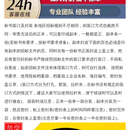
标书装订及封装 各地区招标规则不尽相同，则装订方式也截然不
同：审查无误后的正本，可以复印成副本，一般都是正、副本各一
份(若标书有要求，按标书要求准备)。副本封皮下面的页也必须是印
有副本的招标文件的页。同时在每一份标书正面封皮上盖上章。然
后将复印好的标书严格按照招标文件的装订要求进行装订，不得私
自更改，如若招标文件没有体现装订方式，则可自行选择。 按照标
书要求、使用投标档案袋，档案袋上企业名称、项目编号、密封加
盖公章。(装订方式分为打孔、胶装、拉杆夹，在标书没有规定的装
订方式的情况下，建议大家可以使用拉杆夹，便于错误时可以及时
进行修改)。 袋装时须注意，正本一份单一袋分装，副本分装另一
袋，然后密封，粘上密封条(密封条上的时间同样要注意)，密封完毕
后，在密封条上盖章(注意尽量一半在密封条上一半在密封袋上)。