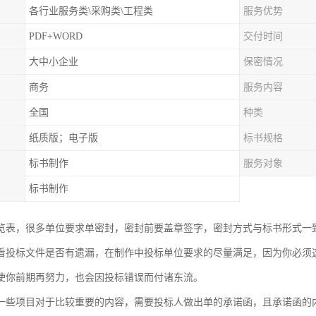
各行业服务类\采购类\工程类
服务优势
PDF+WORD
交付时间
大中小企业
保密情况
商务
服务内容
全国
种类
纸质版；电子版
标书规格
标书制作
服务对象
标书制作
览表，很多单位要求单密封，密封前要盖章签字，密封方式与标书形式一
看投标文件是否有遗漏，在制作中投标单位要求的尽量满足，因为你必须
使你前期再努力，也会因投标错误而付诸东流。
一些项目对于比较重要的内容，需要投标人做出单的承诺函，且承诺函的