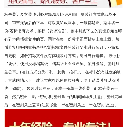
标书装订及封装 各地区招标规则不尽相同，则装订方式也截然不
同：审查无误后的正本，可以复印成副本，一般都是正、副本各一
份(若标书有要求，按标书要求准备)。副本封皮下面的页也必须是印
有副本的招标文件的页。同时在每一份标书正面封皮上盖上章。然
后将复印好的标书严格按照招标文件的装订要求进行装订，不得私
自更改，如若招标文件没有体现装订方式，则可自行选择。 按照标
书要求、使用投标档案袋，档案袋上企业名称、项目编号、密封加
盖公章。(装订方式分为打孔、胶装、拉杆夹，在标书没有规定的装
订方式的情况下，建议大家可以使用拉杆夹，便于错误时可以及时
进行修改)。 袋装时须注意，正本一份单一袋分装，副本分装另一
袋，然后密封，粘上密封条(密封条上的时间同样要注意)，密封完毕
后，在密封条上盖章(注意尽量一半在密封条上一半在密封袋上)。