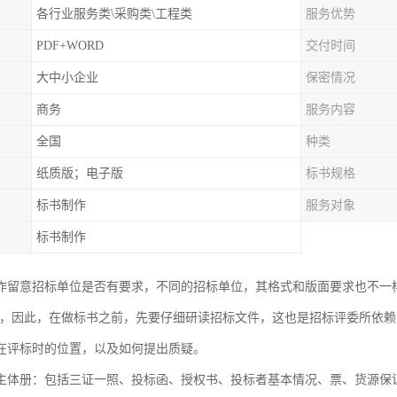
各行业服务类\采购类\工程类
服务优势
PDF+WORD
交付时间
大中小企业
保密情况
商务
服务内容
全国
种类
纸质版；电子版
标书规格
标书制作
服务对象
标书制作
作留意招标单位是否有要求，不同的招标单位，其格式和版面要求也不一
等，因此，在做标书之前，先要仔细研读招标文件，这也是招标评委所依
在评标时的位置，以及如何提出质疑。
主体册：包括三证一照、投标函、授权书、投标者基本情况、票、货源保