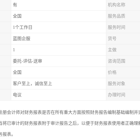
有
机构名称
全国
服务品质
1个工作日
服务时间
蓝图企服
货号
1
主做
委托-评估-送审
咨询范围
全国
价格
客户至上，诚信至上
服务对象
电议
办理时间
注册会计师对财务报表是否在所有重大方面按照财务报告编制基础编制并
当将已审计的财务报表附于审计报告之后，以便于财务报表使用者正确理
务报表。