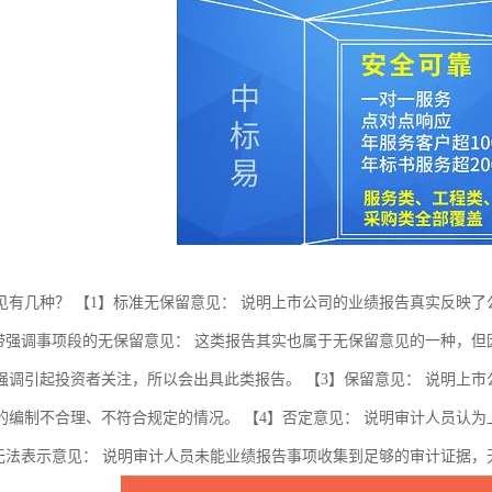
见有几种？ 【1】标准无保留意见： 说明上市公司的业绩报告真实反映
】带强调事项段的无保留意见： 这类报告其实也属于无保留意见的一种，
强调引起投资者关注，所以会出具此类报告。 【3】保留意见： 说明上
的编制不合理、不符合规定的情况。 【4】否定意见： 说明审计人员认
】无法表示意见： 说明审计人员未能业绩报告事项收集到足够的审计证据