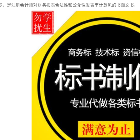
途，是注册会计师对财务报表合法性和公允性发表审计意见的书面文书。