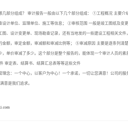
哪几部分组成？ 审计报告一般由以下几个部分组成： ①工程概况 主要
查设计单位、监理单位、施工等信息； ②审核范围 一般是竣工图纸及变更
工图、设计变更单、现场勘查记录，还有当地发的一些建设工程相关文件，
的金额，审定金额，审减额和审减比例等； ⑤审减原因 主要是逐条列清
少，单价审减了多少。这个部分是整个报告的，能体现一个审计人员的素质
附件 审定表、结算书、结算汇总表等等这些文件
营理念：一个中心，以客户为中心！一个承诺，一切让您满意！公司的服
的满意是我们追求。
xi.com