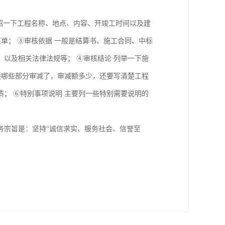
介绍一下工程名称、地点、内容、开竣工时间以及建
单； ③审核依据 一般是结算书、施工合同、中标
以及相关法律法规等； ④审核结论 列举一下施
楚哪些部分审减了，审减额多少，还要写清楚工程
； ⑥特别事项说明 主要列一些特别需要说明的
务宗旨是：坚持“诚信求实、服务社会、信誉至