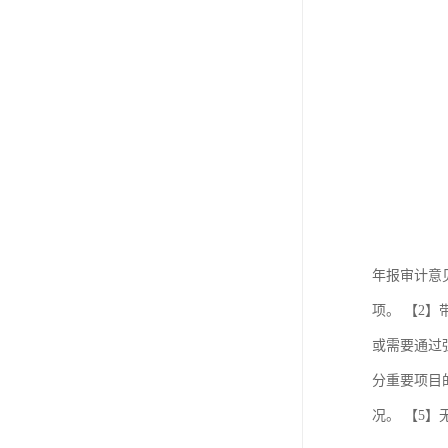
年报审计意
项。 【2
或需要通过
分重要项目
况。 【5