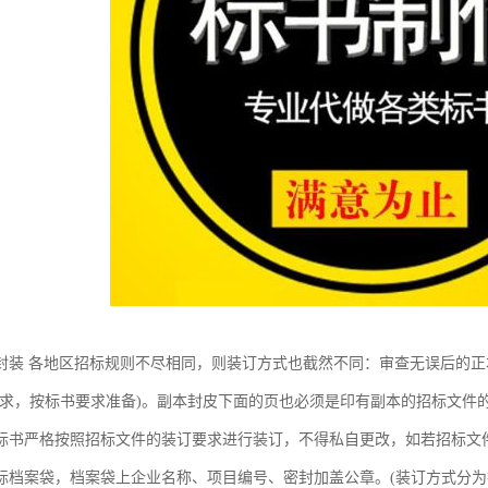
封装 各地区招标规则不尽相同，则装订方式也截然不同：审查无误后的
要求，按标书要求准备)。副本封皮下面的页也必须是印有副本的招标文件
标书严格按照招标文件的装订要求进行装订，不得私自更改，如若招标文
标档案袋，档案袋上企业名称、项目编号、密封加盖公章。(装订方式分