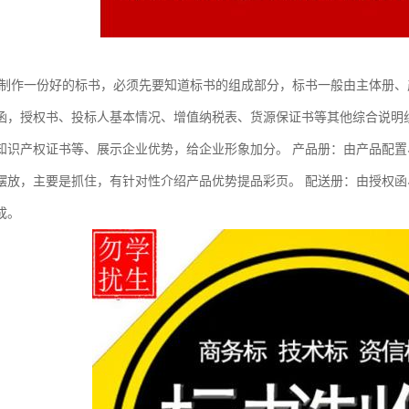
想制作一份好的标书，必须先要知道标书的组成部分，标书一般由主体册、
函，授权书、投标人基本情况、增值纳税表、货源保证书等其他综合说明
知识产权证书等、展示企业优势，给企业形象加分。 产品册：由产品配
摆放，主要是抓住，有针对性介绍产品优势提品彩页。 配送册：由授权
成。