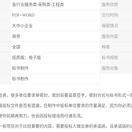
各行业服务类\采购类\工程类
服务优势
PDF+WORD
交付时间
大中小企业
保密情况
商务
服务内容
全国
种类
纸质版；电子版
标书规格
标书制作
服务对象
标书制作
览表，很多单位要求单密封，密封前要盖章签字，密封方式与标书形式一
看投标文件是否有遗漏，在制作中投标单位要求的尽量满足，因为你必须
使你前期再努力，也会因投标错误而付诸东流。
一些项目对于比较重要的内容，需要投标人做出单的承诺函，且承诺函的