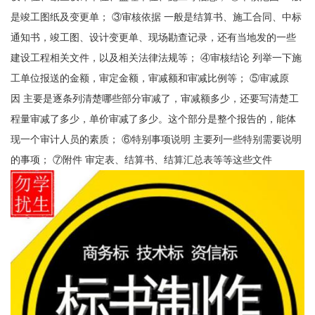
是竣工图纸及变更单； ③审核依据 一般是结算书、施工合同、中标
通知书，竣工图、设计变更单、现场勘查记录，还有当地发的一些
建设工程相关文件，以及相关法律法规等； ④审核结论 列举一下施
工单位报送的金额，审定金额，审减额和审减比例等； ⑤审减原
因 主要是逐条列清楚哪些部分审减了，审减额多少，还要写清楚工
程量审减了多少，单价审减了多少。这个部分是整个报告的，能体
现一个审计人员的素质； ⑥特别事项说明 主要列一些特别需要说明
的事项； ⑦附件 审定表、结算书、结算汇总表等等这些文件