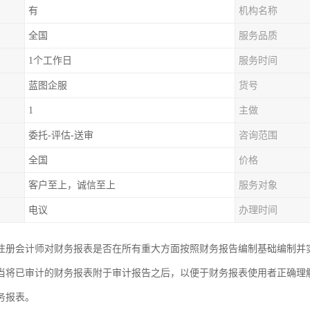
有
机构名称
全国
服务品质
1个工作日
服务时间
蓝图企服
货号
1
主做
委托-评估-送审
咨询范围
全国
价格
客户至上，诚信至上
服务对象
电议
办理时间
注册会计师对财务报表是否在所有重大方面按照财务报告编制基础编制并
当将已审计的财务报表附于审计报告之后，以便于财务报表使用者正确理
务报表。