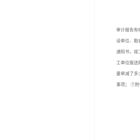
审计报告有
设单位、勘
通知书，竣
工单位报送
量审减了多
事项； ⑦