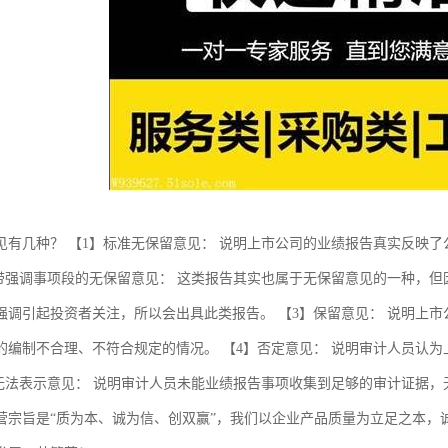
见有几种？ 【1】标准无保留意见： 说明上市公司的业绩报告真实反映
】带强调事项段的无保留意见： 这类报告其实也属于无保留意见的一种，
强调引起投资者关注，所以会出具此类报告。 【3】保留意见： 说明上
的编制不合理、不符合规定的情况。 【4】否定意见： 说明审计人员认
】无法表示意见： 说明审计人员未能业绩报告事项收集到足够的审计证据
营宗旨是“质为本、诚为信、创双赢”，我们以企业产品质量为立足之本，