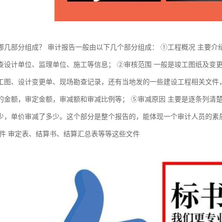
哪几部分组成？ 审计报告一般由以下几个部分组成： ①工程概况 主要
查设计单位、监理单位、施工等信息； ②审核范围 一般是竣工图纸及变更
工图、设计变更单、现场勘查记录，还有当地发的一些建设工程相关文件，
的金额，审定金额，审减额和审减比例等； ⑤审减原因 主要是逐条列清
少，单价审减了多少。这个部分是整个报告的，能体现一个审计人员的素质
附件 审定表、结算书、结算汇总表等等这些文件