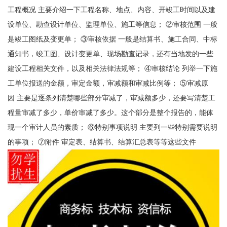
工程概况 主要介绍一下工程名称、地点、内容、开竣工时间以及建
设单位、勘查设计单位、监理单位、施工等信息； ②审核范围 一般
是竣工图纸及变更单； ③审核依据 一般是结算书、施工合同、中标
通知书，竣工图、设计变更单、现场勘查记录，还有当地发的一些
建设工程相关文件，以及相关法律法规等； ④审核结论 列举一下施
工单位报送的金额，审定金额，审减额和审减比例等； ⑤审减原
因 主要是逐条列清楚哪些部分审减了，审减额多少，还要写清楚工
程量审减了多少，单价审减了多少。这个部分是整个报告的，能体
现一个审计人员的素质； ⑥特别事项说明 主要列一些特别需要说明
的事项； ⑦附件 审定表、结算书、结算汇总表等等这些文件