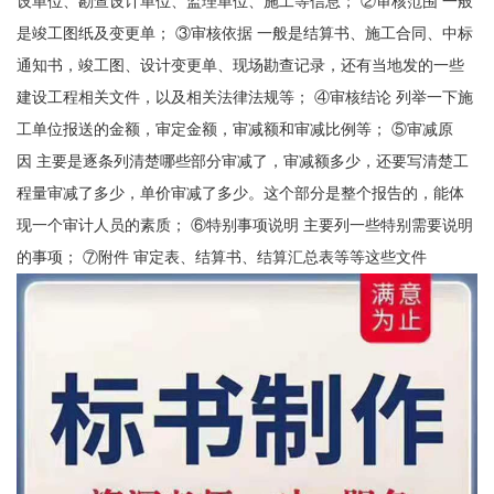
设单位、勘查设计单位、监理单位、施工等信息； ②审核范围 一般
是竣工图纸及变更单； ③审核依据 一般是结算书、施工合同、中标
通知书，竣工图、设计变更单、现场勘查记录，还有当地发的一些
建设工程相关文件，以及相关法律法规等； ④审核结论 列举一下施
工单位报送的金额，审定金额，审减额和审减比例等； ⑤审减原
因 主要是逐条列清楚哪些部分审减了，审减额多少，还要写清楚工
程量审减了多少，单价审减了多少。这个部分是整个报告的，能体
现一个审计人员的素质； ⑥特别事项说明 主要列一些特别需要说明
的事项； ⑦附件 审定表、结算书、结算汇总表等等这些文件