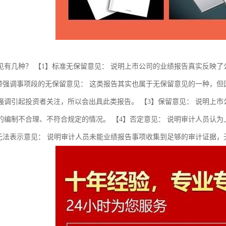
见有几种？ 【1】标准无保留意见： 说明上市公司的业绩报告真实反映
】带强调事项段的无保留意见： 这类报告其实也属于无保留意见的一种，
强调引起投资者关注，所以会出具此类报告。 【3】保留意见： 说明上
的编制不合理、不符合规定的情况。 【4】否定意见： 说明审计人员认
】无法表示意见： 说明审计人员未能业绩报告事项收集到足够的审计证据