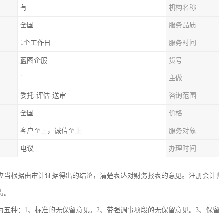
有
机构名称
全国
服务品质
1个工作日
服务时间
蓝图企服
货号
1
主做
委托-评估-送审
咨询范围
全国
价格
客户至上，诚信至上
服务对象
电议
办理时间
应当根据由审计证据得出的结论，清楚表达对财务报表的意见。注册会计
责。
为五种：1、标准的无保留意见。2、带强调事项段的无保留意见。3、保留