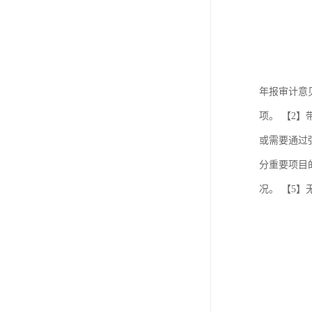
年报审计意
项。 【2
或需要通过
分重要项目
况。 【5