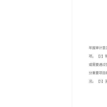
年报审计意
项。 【2
或需要通过
分重要项目
况。 【5