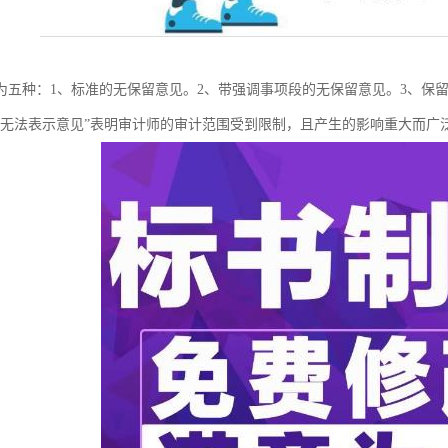
为五种：1、标准的无保留意见。2、带强调事项段的无保留意见。3、保留
“无法表示意见”表明审计师的审计范围受到限制，且产生的影响重大而广