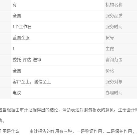
有
机构名称
全国
服务品质
1个工作日
服务时间
蓝图企服
货号
1
主做
委托-评估-送审
咨询范围
全国
价格
客户至上，诚信至上
服务对象
电议
办理时间
应当根据由审计证据得出的结论，清楚表达对财务报表的意见。注册会计
责。
作用是什么 审计报告的作用有三种，一是鉴证作用，二是保护作用