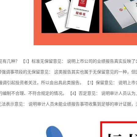
见有几种？ 【1】标准无保留意见： 说明上市公司的业绩报告真实反映
】带强调事项段的无保留意见： 这类报告其实也属于无保留意见的一种，
强调引起投资者关注，所以会出具此类报告。 【3】保留意见： 说明上
的编制不合理、不符合规定的情况。 【4】否定意见： 说明审计人员认
】无法表示意见： 说明审计人员未能业绩报告事项收集到足够的审计证据