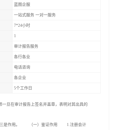
蓝图企服
一站式服务 一对一服务
7*24小时
1
审计报告服务
各行各业
电话咨询
各企业
5个工作日
师一旦在审计报告上签名并盖章，表明对其出具的
，三是作用。 （一）鉴证作用 1.注册会计