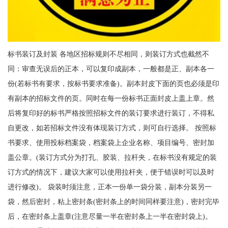
标书装订及封装 各地区招标规则不尽相同，则装订方式也截然不
同：审查无误后的正本，可以复印成副本，一般都是正、副本各一
份(若标书有要求，按标书要求准备)。副本封皮下面的页也必须是印
有副本的招标文件的页。同时在每一份标书正面封皮上盖上章。然
后将复印好的标书严格按照招标文件的装订要求进行装订，不得私
自更改，如若招标文件没有体现装订方式，则可自行选择。 按照标
书要求、使用投标档案袋，档案袋上企业名称、项目编号、密封加
盖公章。(装订方式分为打孔、胶装、拉杆夹，在标书没有规定的装
订方式的情况下，建议大家可以使用拉杆夹，便于错误时可以及时
进行修改)。 袋装时须注意，正本一份单一袋分装，副本分装另一
袋，然后密封，粘上密封条(密封条上的时间同样要注意)，密封完毕
后，在密封条上盖章(注意尽量一半在密封条上一半在密封袋上)。