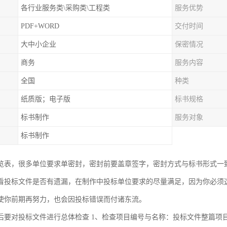
各行业服务类\采购类\工程类
服务优势
PDF+WORD
交付时间
大中小企业
保密情况
商务
服务内容
全国
种类
纸质版；电子版
标书规格
标书制作
服务对象
标书制作
览表，很多单位要求单密封，密封前要盖章签字，密封方式与标书形式一
看投标文件是否有遗漏，在制作中投标单位要求的尽量满足，因为你必须
使你前期再努力，也会因投标错误而付诸东流。
后要对投标文件进行总体检查 1、检查项目编号与名称：投标文件整篇项