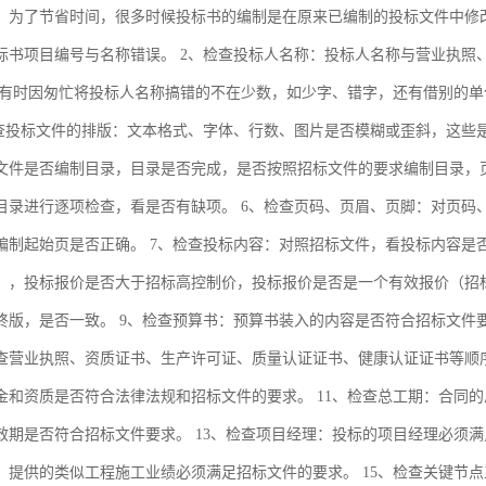
，为了节省时间，很多时候投标书的编制是在原来已编制的投标文件中修
标书项目编号与名称错误。 2、检查投标人名称：投标人名称与营业执照
时有时因匆忙将投标人名称搞错的不在少数，如少字、错字，还有借别的
检查投标文件的排版：文本格式、字体、行数、图片是否模糊或歪斜，这些
文件是否编制目录，目录是否完成，是否按照招标文件的要求编制目录，页
目录进行逐项检查，看是否有缺项。 6、检查页码、页眉、页脚：对页码
编制起始页是否正确。 7、检查投标内容：对照招标文件，看投标内容是
），投标报价是否大于招标高控制价，投标报价是否是一个有效报价（招
终版，是否一致。 9、检查预算书：预算书装入的内容是否符合招标文件要
查营业执照、资质证书、生产许可证、质量认证证书、健康认证证书等顺
金和资质是否符合法律法规和招标文件的要求。 11、检查总工期：合同的
效期是否符合招标文件要求。 13、检查项目经理：投标的项目经理必须满
：提供的类似工程施工业绩必须满足招标文件的要求。 15、检查关键节