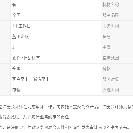
有
机构名称
全国
服务品质
1个工作日
服务时间
蓝图企服
货号
1
主做
委托-评估-送审
咨询范围
全国
价格
客户至上，诚信至上
服务对象
电议
办理时间
是注册会计师在完成审计工作后向委托人提交的终产品。注册会计师只有
表发表意见，从而履行业务约定的责任。
途，是注册会计师对财务报表合法性和公允性发表审计意见的书面文书。