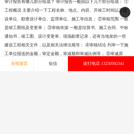
审计报告有哪几部分组成？ 审计报告一般由以下几个部分组成： ①
工程概况 主要介绍一下工程名称、地点、内容、开竣工时间以及建
设单位、勘查设计单位、监理单位、施工等信息； ②审核范围 一般
是竣工图纸及变更单； ③审核依据 一般是结算书、施工合同、中标
通知书，竣工图、设计变更单、现场勘查记录，还有当地发的一些
建设工程相关文件，以及相关法律法规等； ④审核结论 列举一下施
工单位报送的金额，审定金额，审减额和审减比例等； ⑤审减原
因 主要是逐条列清楚哪些部分审减了，审减额多少，还要写清楚工
在线留言
短信
拔打电话 13250502341
程量审减了多少，单价审减了多少。这个部分是整个报告的，能体
现一个审计人员的素质； ⑥特别事项说明 主要列一些特别需要说明
的事项； ⑦附件 审定表、结算书、结算汇总表等等这些文件
作用 审计报告是对注册会计师审计任务完成情况及其结果所作
的总结，它可以表明审计工作的质量并明确注册会计师的审计责
任。