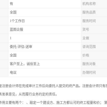
有
机构名称
全国
服务品质
1个工作日
服务时间
蓝图企服
货号
1
主做
委托-评估-送审
咨询范围
全国
价格
客户至上，诚信至上
服务对象
电议
办理时间
是注册会计师在完成审计工作后向委托人提交的终产品。注册会计师只有
表发表意见，从而履行业务约定的责任。
作用主要有两个： 、敲定一个建设方、施工方都认可的终工程量和价； 