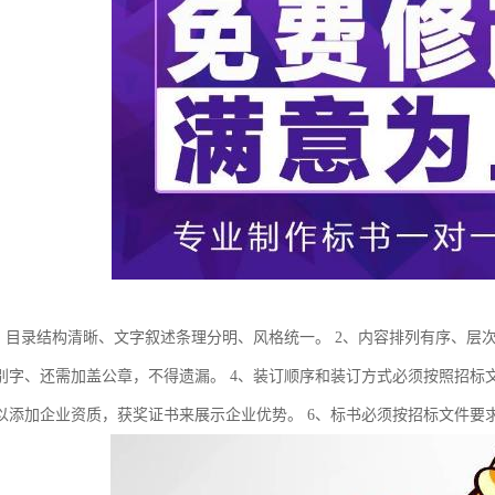
1、目录结构清晰、文字叙述条理分明、风格统一。 2、内容排列有序、层
别字、还需加盖公章，不得遗漏。 4、装订顺序和装订方式必须按照招标
以添加企业资质，获奖证书来展示企业优势。 6、标书必须按招标文件要